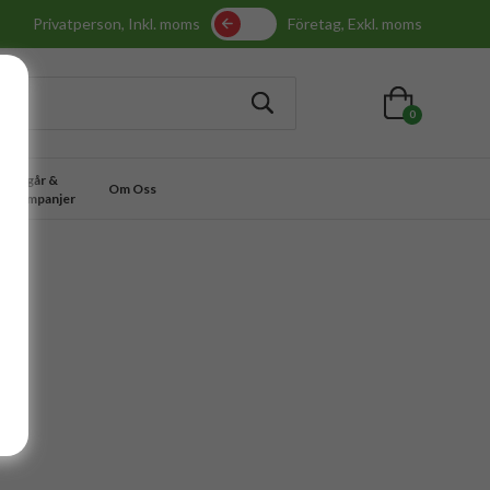
Privatperson, Inkl. moms
Företag, Exkl. moms
0
Utgår &
Om Oss
Kampanjer