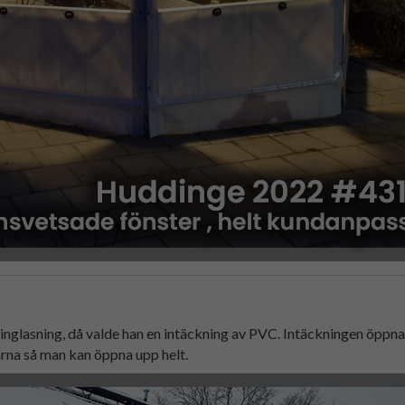
r inglasning, då valde han en intäckning av PVC. Intäckningen öppn
larna så man kan öppna upp helt.