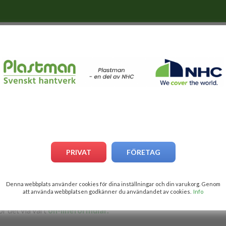
oolskydd
Poolliner
Pergolatak
Metervara
Övrigt
ERANDA
PRIVAT
FÖRETAG
DA
Denna webbplats använder cookies för dina inställningar och din varukorg. Genom
att använda webbplatsen godkänner du användandet av cookies.
Info
ör det via vårt
on-lineformulär.