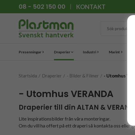
08 - 502 150 00
KONTAKT
Presenningar
Draperier
Industri
Marint
P
Startsida
/
Draperier
/
- Bilder & Filmer
/
- Utomhus V
- Utomhus VERANDA
Draperier till din ALTAN & VERAN
Lite inspirationsbilder från våra monteringar.
Om du vill ha offert på ett draperi så kontakta oss eller g