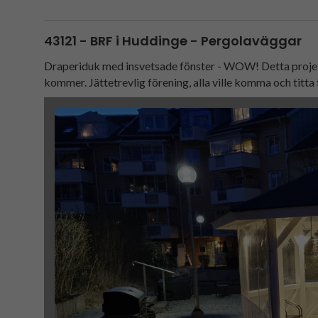
43121 - BRF i Huddinge - Pergolaväggar
Draperiduk med insvetsade fönster - WOW! Detta projekt
kommer. Jättetrevlig förening, alla ville komma och titta f