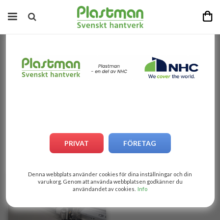
Startsida
/
Industri
/
Vår maskinpark...
Vår maskinpark...
Maskinparken
Plastmans maskinpark är toppmodern. Vi har skärmaskiner,
PRIVAT
FÖRETAG
högfrekvenssvetsar och symaskin. Alla av senaste snitt för
att kunna göra toppmoderna jobb med högsta precision.
Denna webbplats använder cookies för dina inställningar och din
varukorg. Genom att använda webbplatsen godkänner du
användandet av cookies.
Info