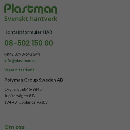
Kontaktformulär HÄR
08-502 150 00
MMS 0790-643 344
info@plastman.se
Visselblåsarkanal
Polyman Group Sweden AB
Org.nr 556845-9845
Jupitervägen 8 B
194 43 Upplands Väsby
Om oss