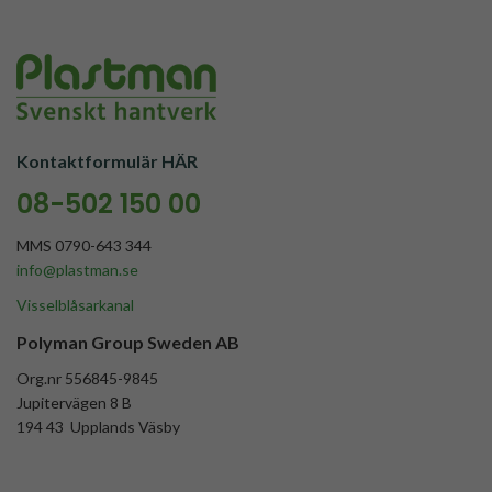
Kontaktformulär HÄR
08-502 150 00
MMS 0790-643 344
info@plastman.se
Visselblåsarkanal
Polyman Group Sweden AB
Org.nr 556845-9845
Jupitervägen 8 B
194 43 Upplands Väsby