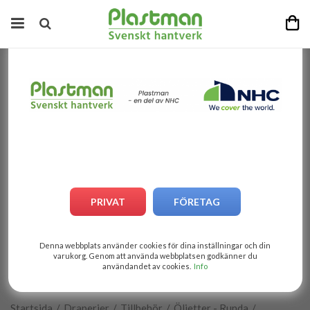
PRIVAT
FÖRETAG
Denna webbplats använder cookies för dina inställningar och din
varukorg. Genom att använda webbplatsen godkänner du
användandet av cookies.
Info
1
av
4
Startsida
/
Draperier
/
Tillbehör
/
Öljetter - Runda
/