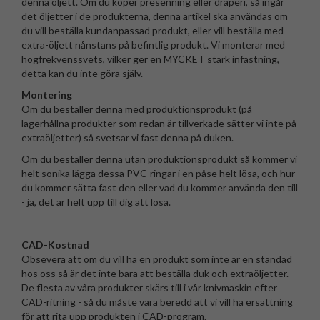
denna öljett. Om du köper presenning eller draperi, så ingår
det öljetter i de produkterna, denna artikel ska användas om
du vill beställa kundanpassad produkt, eller vill beställa med
extra-öljett nånstans på befintlig produkt. Vi monterar med
högfrekvenssvets, vilker ger en MYCKET stark infästning,
detta kan du inte göra själv.
Montering
Om du beställer denna med produktionsprodukt (på
lagerhållna produkter som redan är tillverkade sätter vi inte på
extraöljetter) så svetsar vi fast denna på duken.
Om du beställer denna utan produktionsprodukt så kommer vi
helt sonika lägga dessa PVC-ringar i en påse helt lösa, och hur
du kommer sätta fast den eller vad du kommer använda den till
- ja, det är helt upp till dig att lösa.
CAD-Kostnad
Obsevera att om du vill ha en produkt som inte är en standad
hos oss så är det inte bara att beställa duk och extraöljetter.
De flesta av våra produkter skärs till i vår knivmaskin efter
CAD-ritning - så du måste vara beredd att vi vill ha ersättning
för att rita upp produkten i CAD-program.