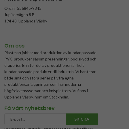
Org.nr 556845-9845
Jupitervägen 8 B
194 43 Upplands Väsby
Om oss
Plastman jobbar med produktion av kundanpassade
PVC-produkter såsom presenningar, poolskydd och
draperier. En stor del av produktionen är helt
kundanpassade produkter till industrin. Vi hanterar
både små och stora serier på våra egna
produktionsanläggningar som har moderna
högfrekvenssvetsar och knivplotters. Vi finns i
Upplands Väsby, norr om Stockholm.
Få vårt nyhetsbrev
SKICKA
De uppgifter du matar in kommer endast användas till våra