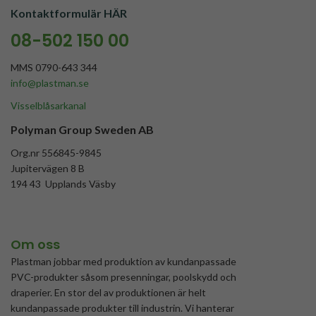
Kontaktformulär HÄR
08-502 150 00
MMS 0790-643 344
info@plastman.se
Visselblåsarkanal
Polyman Group Sweden AB
Org.nr 556845-9845
Jupitervägen 8 B
194 43 Upplands Väsby
Om oss
Plastman jobbar med produktion av kundanpassade
PVC-produkter såsom presenningar, poolskydd och
draperier. En stor del av produktionen är helt
kundanpassade produkter till industrin. Vi hanterar