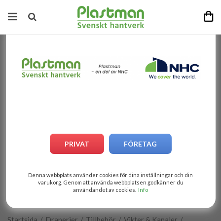
PRIVAT
FÖRETAG
Denna webbplats använder cookies för dina inställningar och din
varukorg. Genom att använda webbplatsen godkänner du
användandet av cookies.
Info
1
av
2
Startsida
/
Draperier
/
Tillbehör
/
Vikter & Kanaler
/