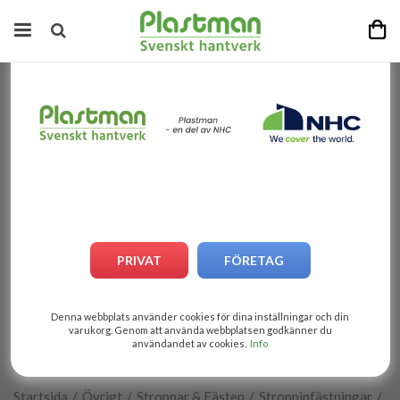
PRIVAT
FÖRETAG
Denna webbplats använder cookies för dina inställningar och din
varukorg. Genom att använda webbplatsen godkänner du
användandet av cookies.
Info
1
av
4
Startsida
/
Övrigt
/
Stroppar & Fästen
/
Stroppinfästningar
/