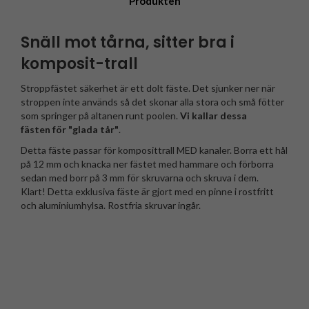
Produkten
Snäll mot tårna, sitter bra i
komposit-trall
Stroppfästet säkerhet är ett dolt fäste. Det sjunker ner när
stroppen inte används så det skonar alla stora och små fötter
som springer på altanen runt poolen.
Vi kallar dessa
fästen för "glada tår"
.
Detta fäste passar för komposittrall MED kanaler. Borra ett hål
på 12 mm och knacka ner fästet med hammare och förborra
sedan med borr på 3 mm för skruvarna och skruva i dem.
Klart! Detta exklusiva fäste är gjort med en pinne i rostfritt
och aluminiumhylsa. Rostfria skruvar ingår.