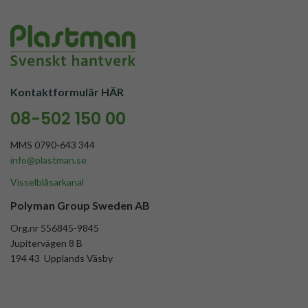
Kontaktformulär HÄR
08-502 150 00
MMS 0790-643 344
info@plastman.se
Visselblåsarkanal
Polyman Group Sweden AB
Org.nr 556845-9845
Jupitervägen 8 B
194 43 Upplands Väsby